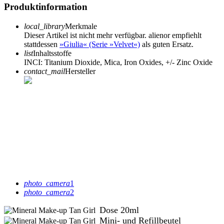
Produktinformation
local_library
Merkmale
Dieser Artikel ist nicht mehr verfügbar. alienor empfiehlt
stattdessen
»Giulia« (Serie »Velvet«)
als guten Ersatz.
list
Inhaltsstoffe
INCI: Titanium Dioxide, Mica, Iron Oxides, +/- Zinc Oxide
contact_mail
Hersteller
photo_camera
1
photo_camera
2
Dose 20ml
Mini- und Refillbeutel