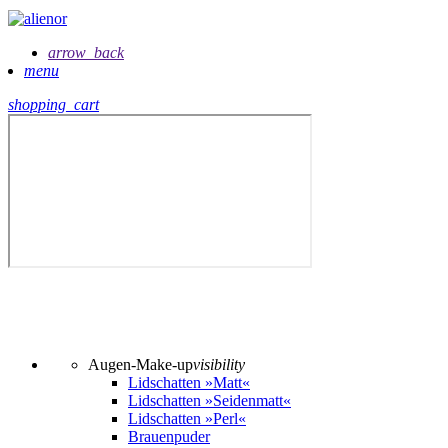
arrow_back
menu
shopping_cart
Augen-Make-up
visibility
Lidschatten »Matt«
Lidschatten »Seidenmatt«
Lidschatten »Perl«
Brauenpuder