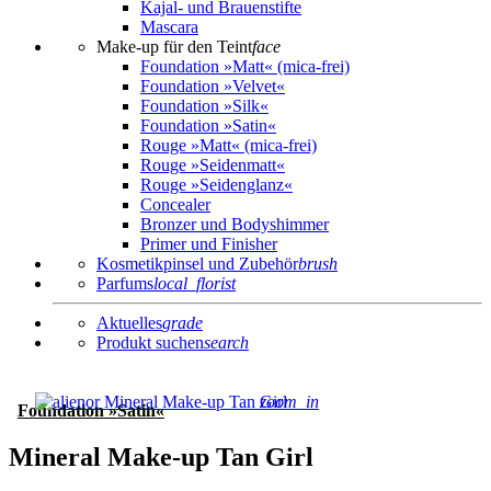
Kajal- und Brauenstifte
Mascara
Make-up für den Teint
face
Foundation »Matt« (mica-frei)
Foundation »Velvet«
Foundation »Silk«
Foundation »Satin«
Rouge »Matt« (mica-frei)
Rouge »Seidenmatt«
Rouge »Seidenglanz«
Concealer
Bronzer und Bodyshimmer
Primer und Finisher
Kosmetikpinsel und Zubehör
brush
Parfums
local_florist
Aktuelles
grade
Produkt suchen
search
zoom_in
Foundation »Satin«
Mineral Make-up Tan Girl