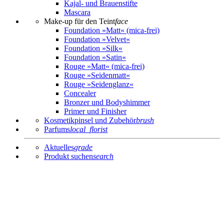
Kajal- und Brauenstifte
Mascara
Make-up für den Teint
face
Foundation »Matt« (mica-frei)
Foundation »Velvet«
Foundation »Silk«
Foundation »Satin«
Rouge »Matt« (mica-frei)
Rouge »Seidenmatt«
Rouge »Seidenglanz«
Concealer
Bronzer und Bodyshimmer
Primer und Finisher
Kosmetikpinsel und Zubehör
brush
Parfums
local_florist
Aktuelles
grade
Produkt suchen
search