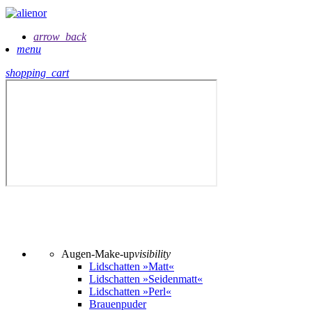
arrow_back
menu
shopping_cart
Augen-Make-up
visibility
Lidschatten »Matt«
Lidschatten »Seidenmatt«
Lidschatten »Perl«
Brauenpuder